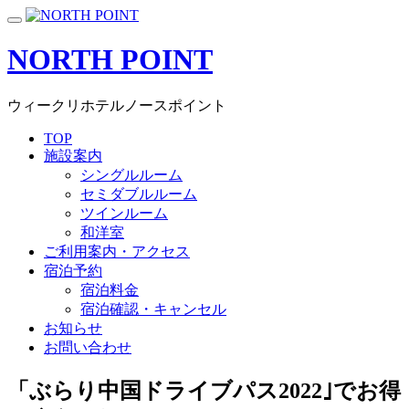
Skip
Toggle
to
navigation
content
NORTH POINT
ウィークリホテルノースポイント
TOP
施設案内
シングルルーム
セミダブルルーム
ツインルーム
和洋室
ご利用案内・アクセス
宿泊予約
宿泊料金
宿泊確認・キャンセル
お知らせ
お問い合わせ
「ぶらり中国ドライブパス2022｣でお得