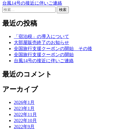
台風14号の接近に伴いご連絡
稿
検
索:
ナ
最近の投稿
ビ
ゲ
「宿泊税」の導入について
大部屋販売終了のお知らせ
ー
全国旅行支援クーポンの開始 その後
シ
全国旅行支援クーポンの開始
台風14号の接近に伴いご連絡
ョ
ン
最近のコメント
アーカイブ
2026年1月
2023年1月
2022年11月
2022年10月
2022年9月